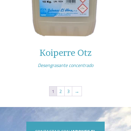
Koiperre Otz
Desengrasante concentrado
1
2
3
→