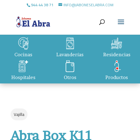
944 44 38 71
INFO@JABONESELABRA.COM
Cocinas
Lavanderías
Residencias
Hospitales
Otros
Productos
Vajilla
Abra Box K11