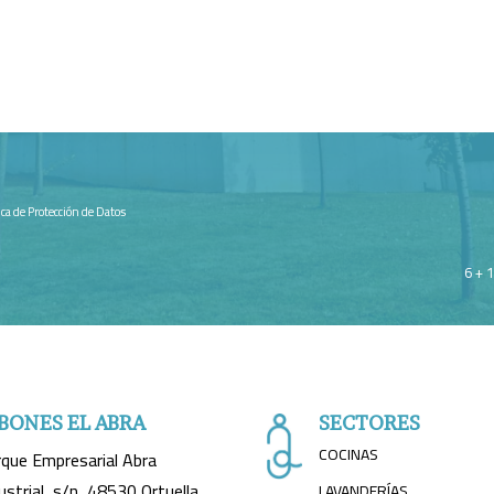
tica de Protección de Datos
6 + 
BONES EL ABRA
SECTORES
COCINAS
que Empresarial Abra
ustrial, s/n, 48530 Ortuella,
LAVANDERÍAS