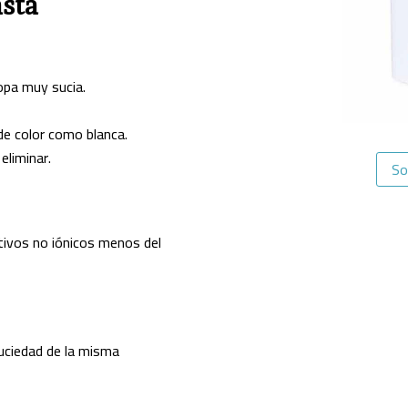
sta
opa muy sucia.
de color como blanca.
eliminar.
So
ivos no iónicos menos del
suciedad de la misma