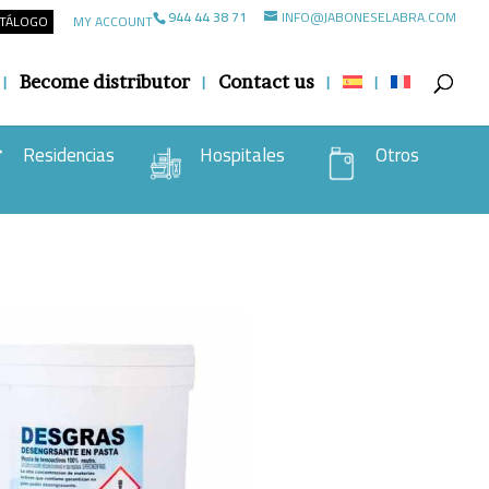
944 44 38 71
INFO@JABONESELABRA.COM
ATÁLOGO
MY ACCOUNT
Become distributor
Contact us
Residencias
Hospitales
Otros