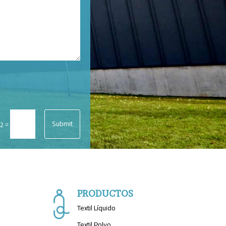
Submit
=
12
PRODUCTOS
Textil Líquido
Textil Polvo