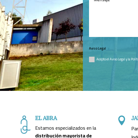
Aviso Legal
Acepto el Aviso Legal y la Polí
EL ABRA
JA

Estamos especializados en la
Par
distribución mayorista de
Ind