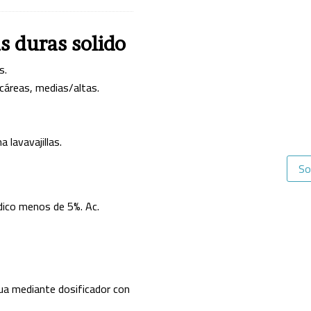
s duras solido
s.
cáreas, medias/altas.
 lavavajillas.
So
dico menos de 5%. Ac.
gua mediante dosificador con