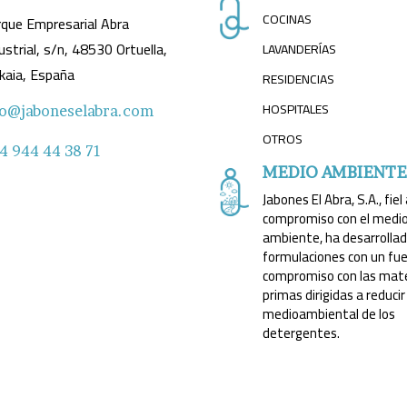
COCINAS
que Empresarial Abra
ustrial, s/n, 48530 Ortuella,
LAVANDERÍAS
kaia, España
RESIDENCIAS
HOSPITALES
fo@jaboneselabra.com
OTROS
4 944 44 38 71
MEDIO AMBIENT
Jabones El Abra, S.A., fiel
compromiso con el medi
ambiente, ha desarrolla
formulaciones con un fu
compromiso con las mat
primas dirigidas a reduci
medioambiental de los
detergentes.