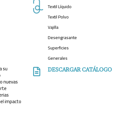
Textil Líquido
Textil Polvo
Vajilla
Desengrasante
Superficies
Generales
E
 a su
DESCARGAR CATÁLOGO

o
do nuevas
erte
erias
r el impacto