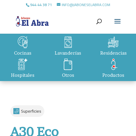
944 44 38 71
INFO@JABONESELABRA.COM
Cocinas
Lavanderías
Residencias
Hospitales
Otros
Productos
Superficies
A30 Eco