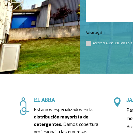
Aviso Legal
Acepto el Aviso Legal y la Polí
EL ABRA
JA

Estamos especializados en la
Par
distribución mayorista de
Ind
detergentes
. Damos cobertura
Biz
profesional a las empresas,