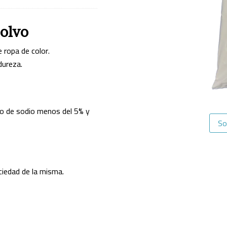
polvo
 ropa de color.
dureza.
o de sodio menos del 5% y
So
ciedad de la misma.