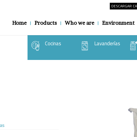
DESCARGAR C
Home
Products
Who we are
Environment
Cocinas
Lavanderías
ias