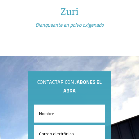
Zuri
Blanqueante en polvo oxigenado
CONTACTAR CON
JABONES EL
ABRA