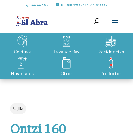
944 44 38 71
INFO@JABONESELABRA.COM
Cocinas
Lavanderías
Residencias
Hospitales
Otros
Productos
Vajilla
Ontzi 160